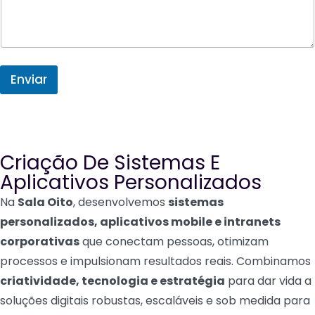
a
a
t
t
s
e
a
p
s
p
Enviar
+
g
e
1
n
t
e
!
Criação De Sistemas E
*
Aplicativos Personalizados
Na
Sala Oito
, desenvolvemos
sistemas
personalizados, aplicativos mobile e intranets
corporativas
que conectam pessoas, otimizam
processos e impulsionam resultados reais. Combinamos
criatividade, tecnologia e estratégia
para dar vida a
soluções digitais robustas, escaláveis e sob medida para