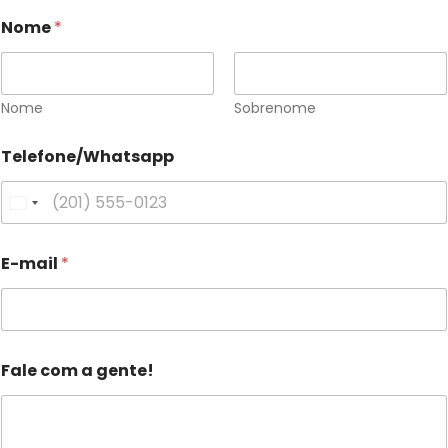
Nome
*
Nome
Sobrenome
Telefone/Whatsapp
U
n
T
E-mail
*
e
i
l
t
e
f
e
o
d
n
Fale com a gente!
e
S
/
W
t
h