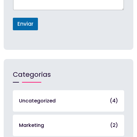
a
p
e
p
a
s
Enviar
+
1
Categorias
Uncategorized
(4)
Marketing
(2)