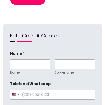
Fale Com A Gente!
Nome
*
Nome
Sobrenome
F
Telefone/Whatsapp
a
l
e
U
T
e
n